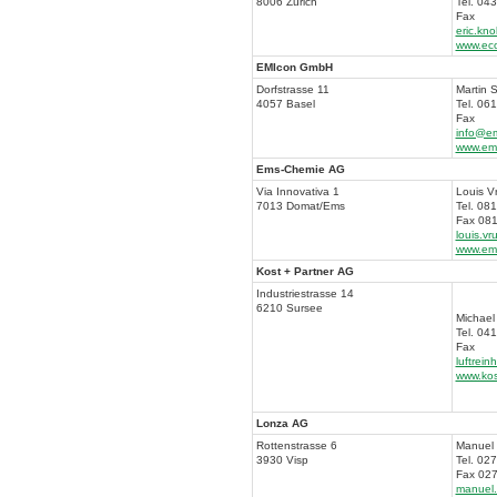
8006 Zürich
Tel. 04
Fax
eric.kn
www.eco
EMIcon GmbH
Dorfstrasse 11
Martin S
4057 Basel
Tel. 06
Fax
info@em
www.em
Ems-Chemie AG
Via Innovativa 1
Louis V
7013 Domat/Ems
Tel. 08
Fax 081
louis.v
www.ems
Kost + Partner AG
Industriestrasse 14
6210 Sursee
Michael
Tel. 04
Fax
luftrein
www.kos
Lonza AG
Rottenstrasse 6
Manuel
3930 Visp
Tel. 02
Fax 027
manuel