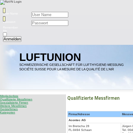
User Name
Passwort
Remember
Me
Anmelden
LUFTUNION
SCHWEIZERISCHE GESELLSCHAFT FÜR LUFTHYGIENE-MESSUNG
SOCIÉTE SUISSE POUR LA MESURE DE LA QUALITÉ DE L'AIR
Mitgliederliste
Qualifizierte Messfirmen
Qualifizierte Messfirmen
Spezialisierte Firmen
Weitere Messfirmen
Gerätefirmen
Kategorien
Firma/Adresse
Messver
Acontec AG
Im Bretscha 28
Jürgen 
FL-9494 Schaan
Tel. 00