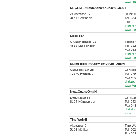
www.lo
MEGEM Emissionsmessungen GmbH
Zelgstrasse 72
Heinz 
3661 Uetendorf
Tel. 03
Fax
info@m
www.me
Mess-bar
Grünernstrasse 23
Tobias 
4513 Langendorf
Tel. 03
Fax 032
info@me
www.mes
Müller-BBM Industry Solutions GmbH
Carl-Zeiss-Str. 25
Christo
72770 Reutlingen
Tel. 07
Fax +49
christo
www.Mu
NoxaQuant GmbH
Dorfstrasse 38
Christi
8194 Hüntwangen
Tel. 04
Fax 043
christi
www.no
Tino Wehrli
Altstrasse 6
Tino Weh
5103 Möriken
Tel. 06
Fax 062