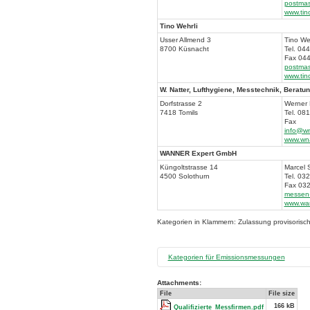
postmas
www.tino
Tino Wehrli
Usser Allmend 3
Tino Weh
8700 Küsnacht
Tel. 04
Fax 044
postmas
www.tino
W. Natter, Lufthygiene, Messtechnik, Beratu
Dorfstrasse 2
Werner 
7418 Tomils
Tel. 08
Fax
info@wn
www.wna
WANNER Expert GmbH
Küngoltstrasse 14
Marcel 
4500 Solothurn
Tel. 03
Fax 032
messen
www.wan
Kategorien in Klammern: Zulassung provisorisc
Kategorien für Emissionsmessungen
Attachments:
Die Kategorien bzw. nötigen Anforderungen 
File
File size
166 kB
1
Feuerungskontrolle
Qualifizierte_Messfirmen.pdf