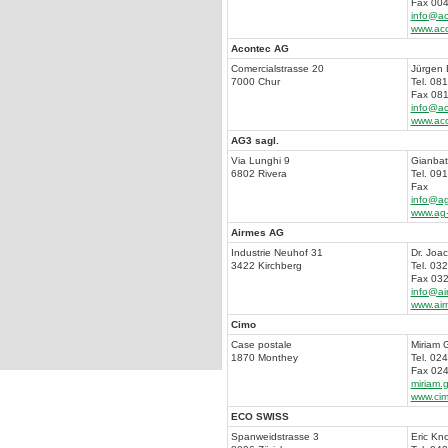
Fax 004
info@a
www.ac
Acontec AG
Comercialstrasse 20
Jürgen 
7000 Chur
Tel. 08
Fax 081
info@a
www.ac
AG3 sagl.
Via Lunghi 9
Gianbatt
6802 Rivera
Tel. 09
Fax
info@ag
www.ag-
Airmes AG
Industrie Neuhof 31
Dr. Joac
3422 Kirchberg
Tel. 03
Fax 032
info@ai
www.air
Cimo
Case postale
Miriam 
1870 Monthey
Tel. 02
Fax 024
miriam.
www.cim
ECO SWISS
Spanweidstrasse 3
Eric Kno